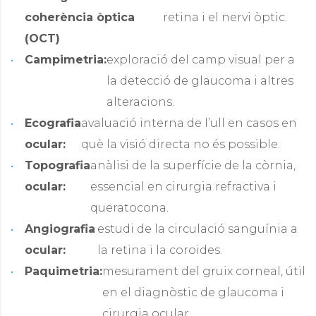
coherència òptica
retina i el nervi òptic.
(OCT)
Campimetria:
exploració del camp visual per a
la detecció de glaucoma i altres
alteracions.
Ecografia
avaluació interna de l’ull en casos en
ocular:
què la visió directa no és possible.
Topografia
anàlisi de la superfície de la còrnia,
ocular:
essencial en cirurgia refractiva i
queratocona.
Angiografia
estudi de la circulació sanguínia a
ocular:
la retina i la coroides.
Paquimetria:
mesurament del gruix corneal, útil
en el diagnòstic de glaucoma i
cirurgia ocular.